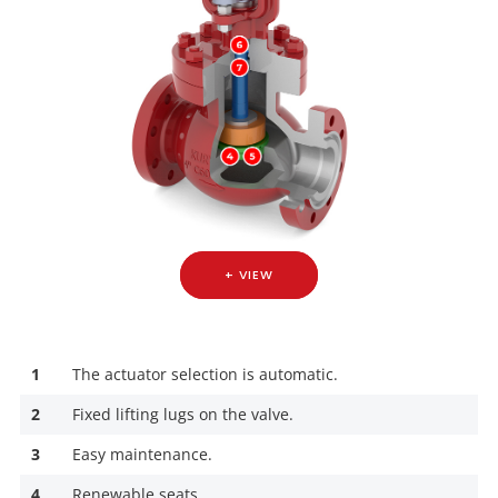
+ VIEW
1
The actuator selection is automatic.
2
Fixed lifting lugs on the valve.
3
Easy maintenance.
4
Renewable seats.