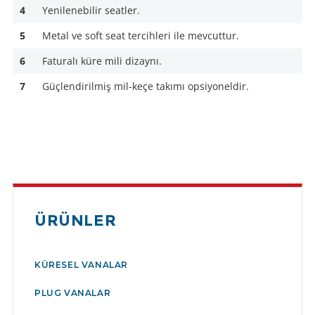
4
Yenilenebilir seatler.
5
Metal ve soft seat tercihleri ile mevcuttur.
6
Faturalı küre mili dizaynı.
7
Güçlendirilmiş mil-keçe takımı opsiyoneldir.
ÜRÜNLER
KÜRESEL VANALAR
PLUG VANALAR