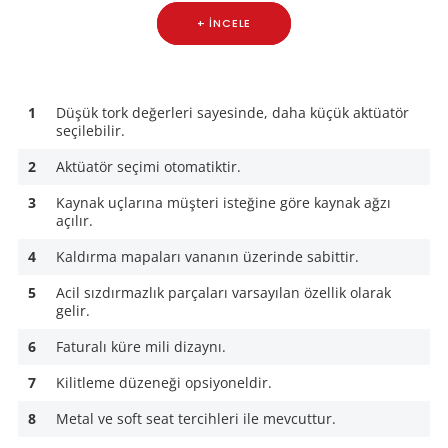
+ İNCELE
1
Düşük tork değerleri sayesinde, daha küçük aktüatör
seçilebilir.
2
Aktüatör seçimi otomatiktir.
3
Kaynak uçlarına müşteri isteğine göre kaynak ağzı
açılır.
4
Kaldırma mapaları vananın üzerinde sabittir.
5
Acil sızdırmazlık parçaları varsayılan özellik olarak
gelir.
6
Faturalı küre mili dizaynı.
7
Kilitleme düzeneği opsiyoneldir.
8
Metal ve soft seat tercihleri ile mevcuttur.