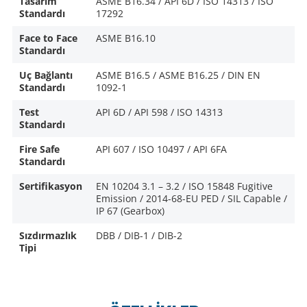
Tasarım
ASME B16.34 / API 6D / ISO 14313 / ISO
Standardı
17292
Face to Face
ASME B16.10
Standardı
Uç Bağlantı
ASME B16.5 / ASME B16.25 / DIN EN
Standardı
1092-1
Test
API 6D / API 598 / ISO 14313
Standardı
Fire Safe
API 607 / ISO 10497 / API 6FA
Standardı
Sertifikasyon
EN 10204 3.1 – 3.2 / ISO 15848 Fugitive
Emission / 2014-68-EU PED / SIL Capable /
IP 67 (Gearbox)
Sızdırmazlık
DBB / DIB-1 / DIB-2
Tipi