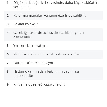
1
Düşük tork değerleri sayesinde, daha küçük aktüatör
seçilebilir.
2
Kaldırma mapaları vananın üzerinde sabittir.
3
Bakımı kolaydır.
4
Gerektiği takdirde acil sızdırmazlık parçaları
eklenebilir.
5
Yenilenebilir seatler.
6
Metal ve soft seat tercihleri ile mevcuttur.
7
Faturalı küre mili dizaynı.
8
Hattan çıkarılmadan bakımının yapılması
mümkündür.
9
Kilitleme düzeneği opsiyoneldir.