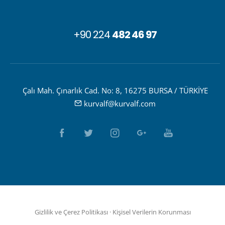
+90 224
482 46 97
Çalı Mah. Çınarlık Cad. No: 8, 16275 BURSA / TÜRKİYE
kurvalf@kurvalf.com
Gizlilik ve Çerez Politikası
·
Kişisel Verilerin Korunması