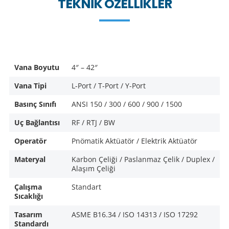
TEKNIK ÖZELLIKLER
Vana Boyutu
4″ – 42″
Vana Tipi
L-Port / T-Port / Y-Port
Basınç Sınıfı
ANSI 150 / 300 / 600 / 900 / 1500
Uç Bağlantısı
RF / RTJ / BW
Operatör
Pnömatik Aktüatör / Elektrik Aktüatör
Materyal
Karbon Çeliği / Paslanmaz Çelik / Duplex /
Alaşım Çeliği
Çalışma
Standart
Sıcaklığı
Tasarım
ASME B16.34 / ISO 14313 / ISO 17292
Standardı