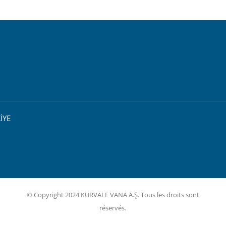
İYE
© Copyright 2024 KURVALF VANA A.Ş. Tous les droits sont
réservés.