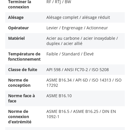
Terminer la
RF / RTJ / BW
connexion
Alésage
Alésage complet / alésage réduit
Opérateur
Levier / Engrenage / Actionneur
Matériel
Acier au carbone / acier inoxydable /
duplex / acier allié
Température de
Faible / Standard / Élevé
fonctionnement
Classe de fuite
API 598 / ANSI FC70-2 / ISO 5208
Norme de
ASME B16.34 / API 6D / ISO 14313 / ISO
conception
17292
Norme face à
ASME B16.10
face
Norme de
ASME B16.5 / ASME B16.25 / DIN EN
connexion
1092-1
d’extrémité